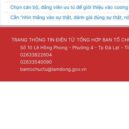
Chọn cán bộ, đảng viên ưu tú để giới thiệu vào cương
Cần “nhìn thẳng vào sự thật, đánh giá đúng sự thật, n
TRANG THÔNG TIN ĐIỆN TỬ TỔNG HỢP BAN TỔ C
Số 10 Lê Hồng Phong - Phường 4 - Tp Đà Lạt - 
02633822604
02633540090
bantochuctu@lamdong.gov.vn