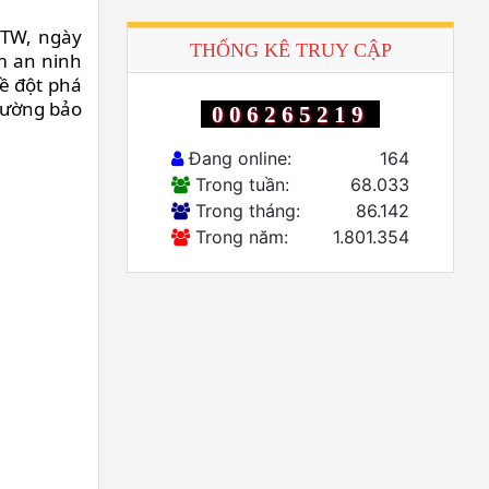
/TW, ngày
THỐNG KÊ TRUY CẬP
m an ninh
ề đột phá
 cường bảo
006265219
Đang online:
164
Trong tuần:
68.033
Trong tháng:
86.142
Trong năm:
1.801.354