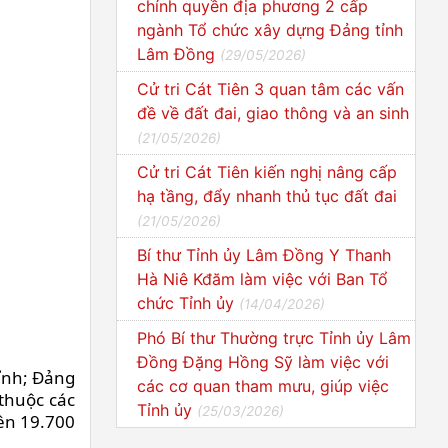
chính quyền địa phương 2 cấp
ngành Tổ chức xây dựng Đảng tỉnh
Lâm Đồng
(
29/05/2026
)
Cử tri Cát Tiên 3 quan tâm các vấn
đề về đất đai, giao thông và an sinh
(
21/05/2026
)
Cử tri Cát Tiên kiến nghị nâng cấp
hạ tầng, đẩy nhanh thủ tục đất đai
(
21/05/2026
)
Bí thư Tỉnh ủy Lâm Đồng Y Thanh
Hà Niê Kđăm làm việc với Ban Tổ
chức Tỉnh ủy
(
14/04/2026
)
Phó Bí thư Thường trực Tỉnh ủy Lâm
Đồng Đặng Hồng Sỹ làm việc với
tỉnh; Đảng
các cơ quan tham mưu, giúp việc
thuộc các
Tỉnh ủy
(
25/03/2026
)
rên 19.700