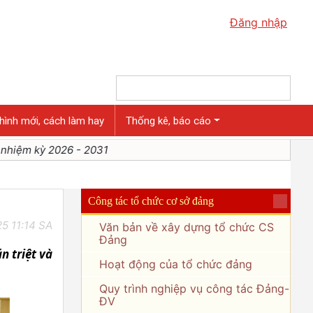
Đăng nhập
hình mới, cách làm hay
Thống kê, báo cáo
031
Công tác tổ chức cơ sở đảng
5 11:14 SA
Văn bản về xây dựng tổ chức CS
Đảng
n triệt và
Hoạt động của tổ chức đảng
Quy trình nghiệp vụ công tác Đảng-
ĐV