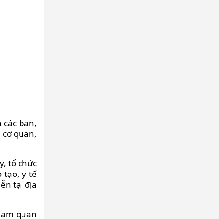
n các ban,
, cơ quan,
y, tổ chức
 tạo, y tế
ễn tại địa
 tham quan