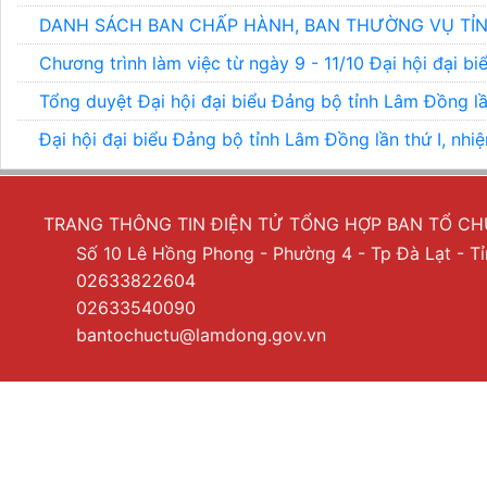
DANH SÁCH BAN CHẤP HÀNH, BAN THƯỜNG VỤ TỈN
Chương trình làm việc từ ngày 9 - 11/10 Đại hội đại b
Tổng duyệt Đại hội đại biểu Đảng bộ tỉnh Lâm Đồng lầ
Đại hội đại biểu Đảng bộ tỉnh Lâm Đồng lần thứ I, nhi
TRANG THÔNG TIN ĐIỆN TỬ TỔNG HỢP BAN TỔ C
Số 10 Lê Hồng Phong - Phường 4 - Tp Đà Lạt - 
02633822604
02633540090
bantochuctu@lamdong.gov.vn