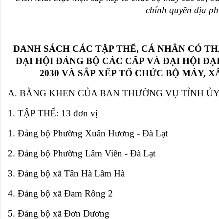
chính quyền địa ph
DANH SÁCH CÁC TẬP THỂ, CÁ NHÂN CÓ T
ĐẠI HỘI ĐẢNG BỘ CÁC CẤP VÀ ĐẠI HỘI ĐẠI
2030 VÀ SẮP XẾP TỔ CHỨC BỘ MÁY, 
A. BẰNG KHEN CỦA BAN THƯỜNG VỤ TỈNH Ủ
1. TẬP THỂ: 13 đơn vị
1. Đảng bộ Phường Xuân Hương - Đà Lạt
2. Đảng bộ Phường Lâm Viên - Đà Lạt
3. Đảng bộ xã Tân Hà Lâm Hà
4. Đảng bộ xã Đam Rông 2
5. Đảng bộ xã Đơn Dương