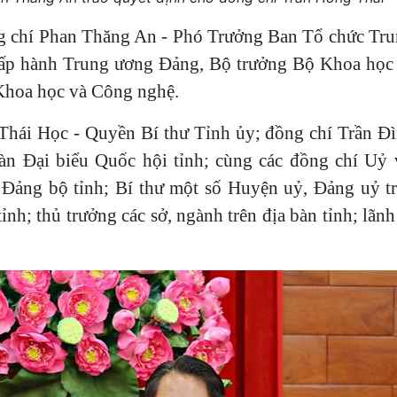
ng chí Phan Thăng An - Phó Trưởng Ban Tổ chức Tr
ấp hành Trung ương Đảng, Bộ trưởng Bộ Khoa học
Khoa học và Công nghệ.
Thái Học - Quyền Bí thư Tỉnh ủy; đồng chí Trần Đ
n Đại biểu Quốc hội tỉnh; cùng các đồng chí Uỷ 
ảng bộ tỉnh; Bí thư một số Huyện uỷ, Đảng uỷ tr
h; thủ trưởng các sở, ngành trên địa bàn tỉnh; lãn