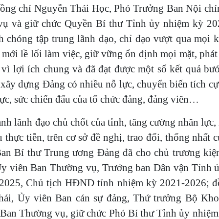
h đồng chí Nguyễn Thái Học, Phó Trưởng Ban Nội ch
ụ và giữ chức Quyền Bí thư Tỉnh ủy nhiệm kỳ 20
 chóng tập trung lãnh đạo, chỉ đạo vượt qua mọi 
i mới lề lối làm việc, giữ vững ổn định mọi mặt, phát
vì lợi ích chung và đã đạt được một số kết quả bư
 xây dựng Đảng có nhiều nỗ lực, chuyển biến tích cực
lực, sức chiến đấu của tổ chức đảng, đảng viên…
anh lãnh đạo chủ chốt của tỉnh, tăng cường nhân lực,
 thực tiễn, trên cơ sở đề nghị, trao đổi, thống nhất c
an Bí thư Trung ương Đảng đã cho chủ trương kiện
 Ủy viên Ban Thường vụ, Trưởng ban Dân vận Tỉnh 
-2025, Chủ tịch HĐND tỉnh nhiệm kỳ 2021-2026; đồ
hái, Ủy viên Ban cán sự đảng, Thứ trưởng Bộ Kho
 Ban Thường vụ, giữ chức Phó Bí thư Tỉnh ủy nhiệ