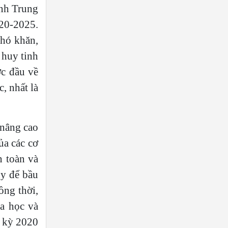
ính Trung
20-2025.
khó khăn,
 huy tinh
ớc đầu về
, nhất là
 nâng cao
ủa các cơ
 toàn và
ủy để bầu
ng thời,
a học và
m kỳ 2020