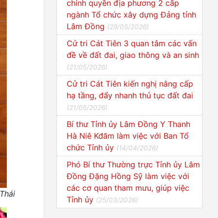
chính quyền địa phương 2 cấp
ngành Tổ chức xây dựng Đảng tỉnh
Lâm Đồng
(
29/05/2026
)
Cử tri Cát Tiên 3 quan tâm các vấn
đề về đất đai, giao thông và an sinh
(
21/05/2026
)
Cử tri Cát Tiên kiến nghị nâng cấp
hạ tầng, đẩy nhanh thủ tục đất đai
(
21/05/2026
)
Bí thư Tỉnh ủy Lâm Đồng Y Thanh
Hà Niê Kđăm làm việc với Ban Tổ
chức Tỉnh ủy
(
14/04/2026
)
Phó Bí thư Thường trực Tỉnh ủy Lâm
Đồng Đặng Hồng Sỹ làm việc với
các cơ quan tham mưu, giúp việc
Thái
Tỉnh ủy
(
25/03/2026
)