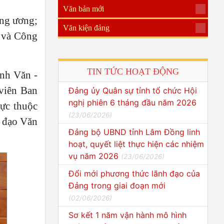
Văn bản mới
ung ương;
Văn kiện đảng
 và Công
TIN TỨC HOẠT ĐỘNG
ình Văn -
viên Ban
Đảng ủy Quân sự tỉnh tổ chức Hội
nghị phiên 6 tháng đầu năm 2026
ực thuộc
(
23/06/2026
)
h đạo Văn
Đảng bộ UBND tỉnh Lâm Đồng linh
hoạt, quyết liệt thực hiện các nhiệm
vụ năm 2026
(
23/06/2026
)
Đổi mới phương thức lãnh đạo của
Đảng trong giai đoạn mới
(
02/06/2026
)
Sơ kết 1 năm vận hành mô hình