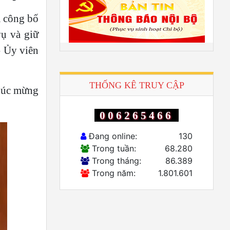
ã công bố
ụ và giữ
- Ủy viên
THỐNG KÊ TRUY CẬP
húc mừng
006265466
Đang online:
130
Trong tuần:
68.280
Trong tháng:
86.389
Trong năm:
1.801.601