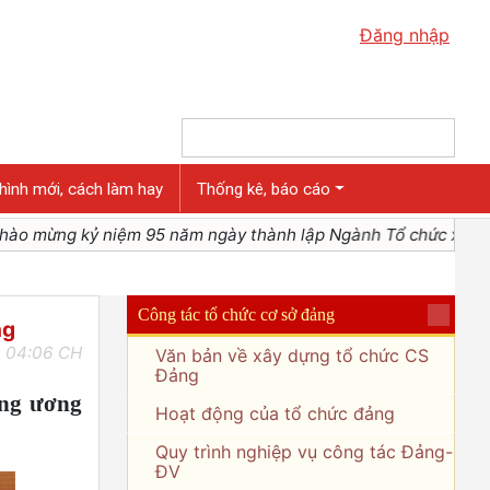
Đăng nhập
hình mới, cách làm hay
Thống kê, báo cáo
iệm 95 năm ngày thành lập Ngành Tổ chức xây dựng Đảng (
Công tác tổ chức cơ sở đảng
ng
 04:06 CH
Văn bản về xây dựng tổ chức CS
Đảng
ung ương
Hoạt động của tổ chức đảng
Quy trình nghiệp vụ công tác Đảng-
ĐV