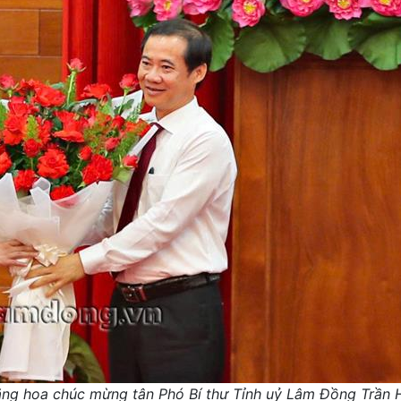
tặng hoa chúc mừng tân Phó Bí thư Tỉnh uỷ Lâm Đồng Trần 