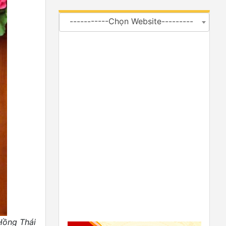
-----------Chọn Website---------
Hồng Thái