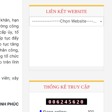
LIÊN KẾT WEBSITE
 khăn, hạn
----------------Chọn Website---------------
cường công
cấp ủy, tổ
ếp tục đẩy
p tục tăng
phân công,
ng tổ chức
 trên lĩnh
 viên; xây
THỐNG KÊ TRUY CẬP
006245620
NH PHÚC
Đang online:
101