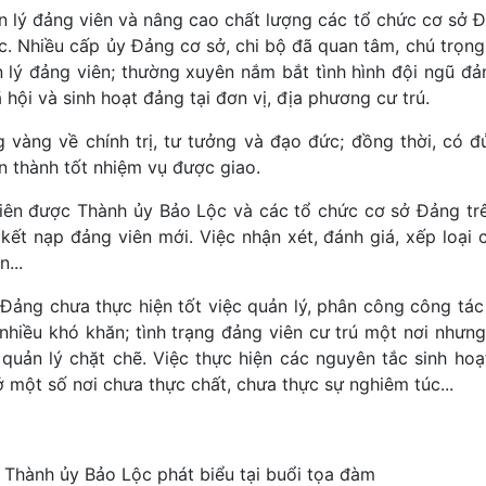
n lý đảng viên và nâng cao chất lượng các tổ chức cơ sở 
c. Nhiều cấp ủy Đảng cơ sở, chi bộ đã quan tâm, chú trọng
 lý đảng viên; thường xuyên nắm bắt tình hình đội ngũ đả
ã hội và sinh hoạt đảng tại đơn vị, địa phương cư trú.
vàng về chính trị, tư tưởng và đạo đức; đồng thời, có đủ
n thành tốt nhiệm vụ được giao.
 viên được Thành ủy Bảo Lộc và các tổ chức cơ sở Đảng tr
kết nạp đảng viên mới. Việc nhận xét, đánh giá, xếp loại 
n...
 Đảng chưa thực hiện tốt việc quản lý, phân công công tá
nhiều khó khăn; tình trạng đảng viên cư trú một nơi nhưng
quản lý chặt chẽ. Việc thực hiện các nguyên tắc sinh ho
ở một số nơi chưa thực chất, chưa thực sự nghiêm túc...