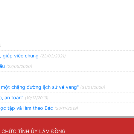
)
, giúp việc chung
(23/03/2021)
iểu
(22/05/2020)
 một chặng đường lịch sử vẻ vang"
(31/01/2020)
p, an toàn”
(19/12/2019)
học tập và làm theo Bác
(26/11/2019)
Ổ CHỨC TỈNH ỦY LÂM ĐỒNG