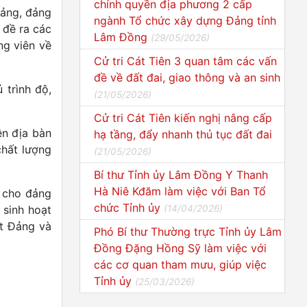
chính quyền địa phương 2 cấp
Đảng, đảng
ngành Tổ chức xây dựng Đảng tỉnh
 đề ra các
Lâm Đồng
(
29/05/2026
)
ng viên về
Cử tri Cát Tiên 3 quan tâm các vấn
đề về đất đai, giao thông và an sinh
 trình độ,
(
21/05/2026
)
Cử tri Cát Tiên kiến nghị nâng cấp
ên địa bàn
hạ tầng, đẩy nhanh thủ tục đất đai
chất lượng
(
21/05/2026
)
Bí thư Tỉnh ủy Lâm Đồng Y Thanh
Hà Niê Kđăm làm việc với Ban Tổ
c cho đảng
chức Tỉnh ủy
 sinh hoạt
(
14/04/2026
)
ạt Đảng và
Phó Bí thư Thường trực Tỉnh ủy Lâm
Đồng Đặng Hồng Sỹ làm việc với
các cơ quan tham mưu, giúp việc
Tỉnh ủy
(
25/03/2026
)