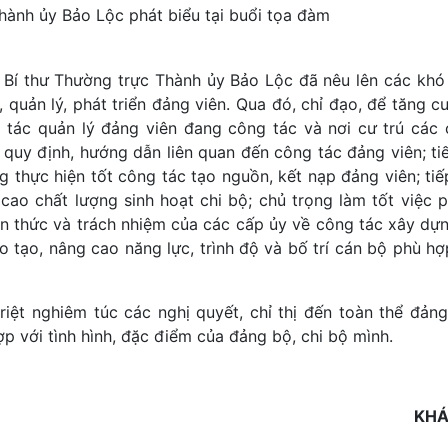
ành ủy Bảo Lộc phát biểu tại buổi tọa đàm
 Bí thư Thường trực Thành ủy Bảo Lộc đã nêu lên các khó
 quản lý, phát triển đảng viên. Qua đó, chỉ đạo, để tăng 
g tác quản lý đảng viên đang công tác và nơi cư trú các 
 quy định, hướng dẫn liên quan đến công tác đảng viên; ti
g thực hiện tốt công tác tạo nguồn, kết nạp đảng viên; tiế
ao chất lượng sinh hoạt chi bộ; chủ trọng làm tốt việc 
n thức và trách nhiệm của các cấp ủy về công tác xây dự
 tạo, nâng cao năng lực, trình độ và bố trí cán bộ phù hợp
iệt nghiêm túc các nghị quyết, chỉ thị đến toàn thể đảng
ợp với tình hình, đặc điểm của đảng bộ, chi bộ mình.
KHÁ