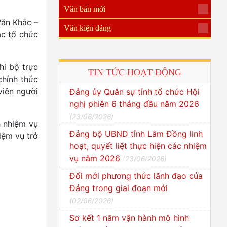
Văn bản mới
Văn Khắc –
Văn kiện đảng
ác tổ chức
hi bộ trực
TIN TỨC HOẠT ĐỘNG
chính thức
viên người
Đảng ủy Quân sự tỉnh tổ chức Hội
nghị phiên 6 tháng đầu năm 2026
(
23/06/2026
)
h nhiệm vụ
Đảng bộ UBND tỉnh Lâm Đồng linh
iệm vụ trở
hoạt, quyết liệt thực hiện các nhiệm
vụ năm 2026
(
23/06/2026
)
Đổi mới phương thức lãnh đạo của
Đảng trong giai đoạn mới
(
02/06/2026
)
Sơ kết 1 năm vận hành mô hình