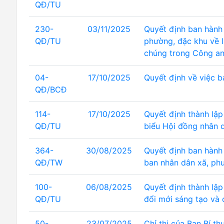
QĐ/TU
230-
03/11/2025
Quyết định ban hành
QĐ/TU
phường, đặc khu về l
chúng trong Công an
04-
17/10/2025
Quyết định về việc b
QĐ/BCĐ
114-
17/10/2025
Quyết định thành lập
QĐ/TU
biểu Hội đồng nhân 
364-
30/08/2025
Quyết định ban hành
QĐ/TW
ban nhân dân xã, ph
100-
06/08/2025
Quyết định thành lập
QĐ/TU
đổi mới sáng tạo và 
50-
23/07/2025
Chỉ thị của Ban Bí th