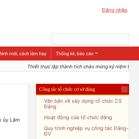
Đăng nhập
hình mới, cách làm hay
Thống kê, báo cáo
Thiết thực lập thành tích chào mừng kỷ niệm 95 nă
Công tác tổ chức cơ sở đảng
Văn bản về xây dựng tổ chức CS
Đảng
Hoạt động của tổ chức đảng
nh ủy Lâm
Quy trình nghiệp vụ công tác Đảng-
ĐV