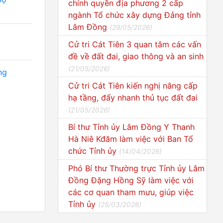
chính quyền địa phương 2 cấp
ngành Tổ chức xây dựng Đảng tỉnh
Lâm Đồng
(
29/05/2026
)
Cử tri Cát Tiên 3 quan tâm các vấn
đề về đất đai, giao thông và an sinh
(
21/05/2026
)
ng
Cử tri Cát Tiên kiến nghị nâng cấp
hạ tầng, đẩy nhanh thủ tục đất đai
(
21/05/2026
)
Bí thư Tỉnh ủy Lâm Đồng Y Thanh
Hà Niê Kđăm làm việc với Ban Tổ
chức Tỉnh ủy
(
14/04/2026
)
Phó Bí thư Thường trực Tỉnh ủy Lâm
Đồng Đặng Hồng Sỹ làm việc với
các cơ quan tham mưu, giúp việc
Tỉnh ủy
(
25/03/2026
)