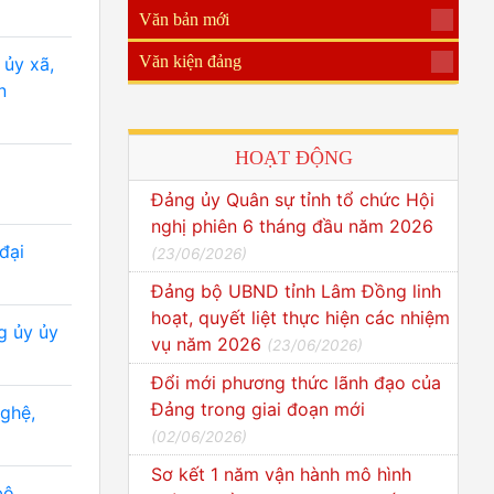
Văn bản mới
Văn kiện đảng
 ủy xã,
n
HOẠT ĐỘNG
Đảng ủy Quân sự tỉnh tổ chức Hội
nghị phiên 6 tháng đầu năm 2026
đại
(
23/06/2026
)
Đảng bộ UBND tỉnh Lâm Đồng linh
hoạt, quyết liệt thực hiện các nhiệm
g ủy ủy
vụ năm 2026
(
23/06/2026
)
Đổi mới phương thức lãnh đạo của
Đảng trong giai đoạn mới
nghệ,
(
02/06/2026
)
Sơ kết 1 năm vận hành mô hình
bộ