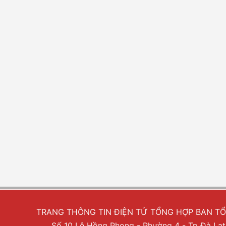
TRANG THÔNG TIN ĐIỆN TỬ TỔNG HỢP BAN T
Số 10 Lê Hồng Phong - Phường 4 - Tp Đà Lạt