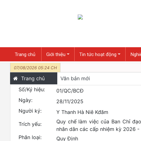
Trang chủ
Giới thiệu
Tin tức hoạt động
Nghiê
07/08/2026 05:24 CH
Trang chủ
Văn bản mới
Số/Ký hiệu:
01/QC/BCĐ
Ngày:
28/11/2025
Người ký:
Y Thanh Hà Niê Kđăm
Quy chế làm việc của Ban Chỉ đạo
Trích yếu:
nhân dân các cấp nhiệm kỳ 2026 -
Phân loại:
Quy Định