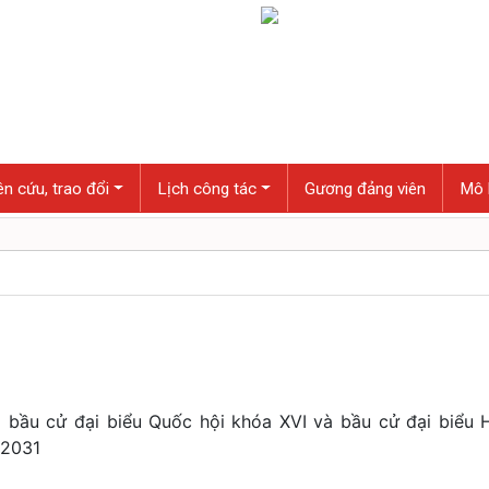
n cứu, trao đổi
Lịch công tác
Gương đảng viên
Mô 
 bầu cử đại biểu Quốc hội khóa XVI và bầu cử đại biểu 
 2031