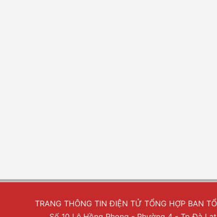
TRANG THÔNG TIN ĐIỆN TỬ TỔNG HỢP BAN T
Số 10 Lê Hồng Phong - Phường 4 - Tp Đà Lạt