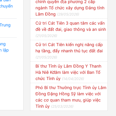
chính quyền địa phương 2 cấp
 chuyển
ngành Tổ chức xây dựng Đảng tỉnh
Lâm Đồng
(
29/05/2026
)
Cử tri Cát Tiên 3 quan tâm các vấn
 Trung
đề về đất đai, giao thông và an sinh
(
21/05/2026
)
ảng
Cử tri Cát Tiên kiến nghị nâng cấp
h lập
hạ tầng, đẩy nhanh thủ tục đất đai
(
21/05/2026
)
Bí thư Tỉnh ủy Lâm Đồng Y Thanh
Hà Niê Kđăm làm việc với Ban Tổ
chức Tỉnh ủy
(
14/04/2026
)
Phó Bí thư Thường trực Tỉnh ủy Lâm
Đồng Đặng Hồng Sỹ làm việc với
các cơ quan tham mưu, giúp việc
Tỉnh ủy
(
25/03/2026
)