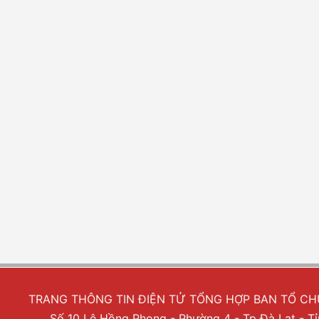
TRANG THÔNG TIN ĐIỆN TỬ TỔNG HỢP BAN TỔ C
Số 10 Lê Hồng Phong - Phường 4 - Tp Đà Lạt - 