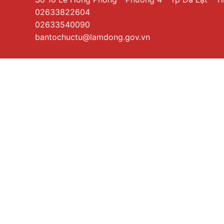
02633822604
02633540090
bantochuctu@lamdong.gov.vn