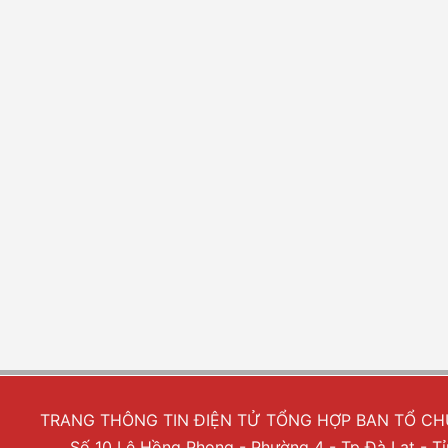
TRANG THÔNG TIN ĐIỆN TỬ TỔNG HỢP BAN TỔ C
Số 10 Lê Hồng Phong - Phường 4 - Tp Đà Lạt - 