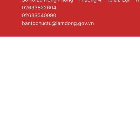
02633822604
02633540090
bantochuctu@lamdong.gov.vn