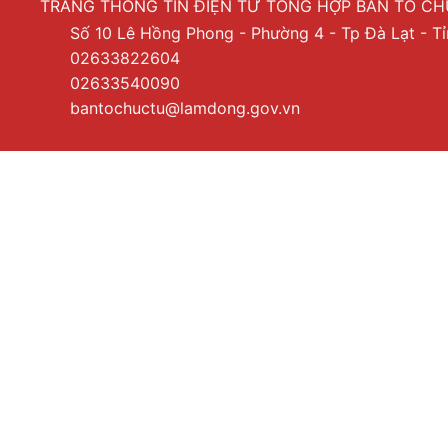
TRANG THÔNG TIN ĐIỆN TỬ TỔNG HỢP BAN TỔ C
Số 10 Lê Hồng Phong - Phường 4 - Tp Đà Lạt - 
02633822604
02633540090
bantochuctu@lamdong.gov.vn