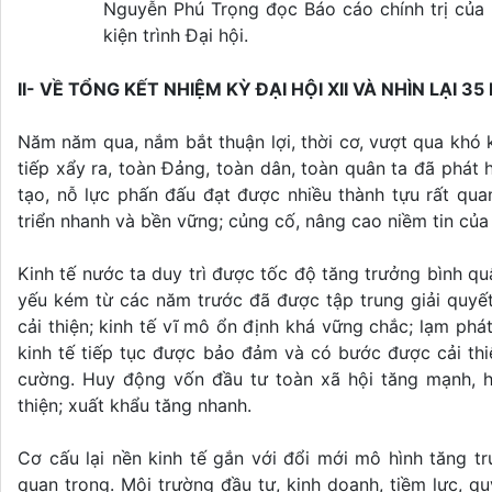
Nguyễn Phú Trọng đọc Báo cáo chính trị của
kiện trình Đại hội.
II- VỀ TỔNG KẾT NHIỆM KỲ ĐẠI HỘI XII VÀ NHÌN LẠI 3
Năm năm qua, nắm bắt thuận lợi, thời cơ, vượt qua khó kh
tiếp xẩy ra, toàn Đảng, toàn dân, toàn quân ta đã phát h
tạo, nỗ lực phấn đấu đạt được nhiều thành tựu rất quan
triển nhanh và bền vững; củng cố, nâng cao niềm tin của
Kinh tế nước ta duy trì được tốc độ tăng trưởng bình q
yếu kém từ các năm trước đã được tập trung giải quyế
cải thiện; kinh tế vĩ mô ổn định khá vững chắc; lạm phá
kinh tế tiếp tục được bảo đảm và có bước được cải thi
cường. Huy động vốn đầu tư toàn xã hội tăng mạnh, h
thiện; xuất khẩu tăng nhanh.
Cơ cấu lại nền kinh tế gắn với đổi mới mô hình tăng t
quan trọng. Môi trường đầu tư, kinh doanh, tiềm lực, q