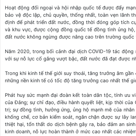
Hoạt động đối ngoại và hội nhập quốc tế được đẩy mạnh,
bảo vệ độc lập, chủ quyền, thống nhất, toàn vẹn lãnh th
định để phát triển đất nước, đồng thời đóng góp tích cự
và khu vực, được cộng đồng quốc tế đồng tình ủng hộ, đ
đất nước không ngừng được nâng cao trên trường quốc 
Năm 2020, trong bối cảnh đại dịch COVID-19 tác động mạ
với sự nỗ lực cố gắng vượt bậc, đất nước đã đạt được nh
Trong khi kinh tế thế giới suy thoái, tăng trưởng âm gần
những nền kinh tế có tốc độ tăng trưởng cao nhất thế giớ
Phát huy sức mạnh đại đoàn kết toàn dân tộc, tính ưu v
của Đảng; sự chỉ đạo, điều hành quyết liệt, kịp thời củ
trị; sự đồng tình, hưởng ứng, ủng hộ mạnh mẽ của nhân
khống chế, cơ bản kiểm soát, ngăn chặn được sự lây la
thiệt hại, tổn thất do dịch bệnh gây ra, bảo đảm an sin
kinh doanh, nỗ lực hoàn thành ở mức cao nhất các nhiệm