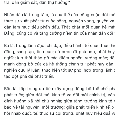
tra, dân giám sát, dân thụ hưởng."
Nhân dân là trung tâm, là chủ thể của công cuộc đổi mớ
thực sự xuất phát từ cuộc sống, nguyện vọng, quyền và 
dân làm mục tiêu phấn đấu. Thắt chặt mối quan hệ mậ
Đảng; củng cố và tăng cường niềm tin của nhân dân đối 
Ba là, trong lãnh đạo, chỉ đạo, điều hành, tổ chức thực h
động, sáng tạo, tích cực; có bước đi phù hợp, phát huy
nghĩa; kịp thời tháo gỡ các điểm nghẽn, vướng mắc; đề
mạnh đồng bộ của cả hệ thống chính trị; phát huy dân c
nghiên cứu lý luận; thực hiện tốt sự phối hợp trong lãnh 
tạo đột phá để phát triển.
Bốn là, tập trung ưu tiên xây dựng đồng bộ thể chế phá
phát triển; giữa đổi mới kinh tế và đổi mới chính trị, v
định hướng xã hội chủ nghĩa; giữa tăng trưởng kinh tế v
bảo vệ tài nguyên, môi trường; giữa phát triển kinh tế, 
hội nhập quốc tế; thực sự coi trọng, phát huy hiệu quả v