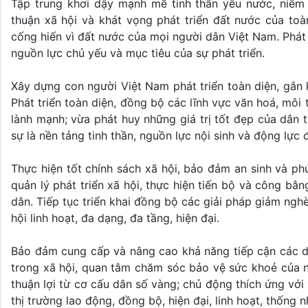
Tập trung khơi dậy mạnh mẽ tinh thần yêu nước, niềm t
thuận xã hội và khát vọng phát triển đất nước của toà
cống hiến vì đất nước của mọi người dân Việt Nam. Phát h
nguồn lực chủ yếu và mục tiêu của sự phát triển.
Xây dựng con người Việt Nam phát triển toàn diện, gắn kết
Phát triển toàn diện, đồng bộ các lĩnh vực văn hoá, môi
lành mạnh; vừa phát huy những giá trị tốt đẹp của dân t
sự là nền tảng tinh thần, nguồn lực nội sinh và động lực 
Thực hiện tốt chính sách xã hội, bảo đảm an sinh và ph
quản lý phát triển xã hội, thực hiện tiến bộ và công b
dân. Tiếp tục triển khai đồng bộ các giải pháp giảm ngh
hội linh hoạt, đa dạng, đa tầng, hiện đại.
Bảo đảm cung cấp và nâng cao khả năng tiếp cận các dịc
trong xã hội, quan tâm chăm sóc bảo vệ sức khoẻ của n
thuận lợi từ cơ cấu dân số vàng; chủ động thích ứng với 
thị trường lao động, đồng bộ, hiện đại, linh hoạt, thống n