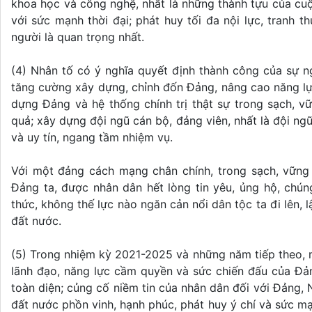
khoa học và công nghệ, nhất là những thành tựu của cu
với sức mạnh thời đại; phát huy tối đa nội lực, tranh t
người là quan trọng nhất.
(4) Nhân tố có ý nghĩa quyết định thành công của sự ng
tăng cường xây dựng, chỉnh đốn Đảng, nâng cao năng lự
dựng Đảng và hệ thống chính trị thật sự trong sạch, v
quả; xây dựng đội ngũ cán bộ, đảng viên, nhất là đội ng
và uy tín, ngang tầm nhiệm vụ.
Với một đảng cách mạng chân chính, trong sạch, vững m
Đảng ta, được nhân dân hết lòng tin yêu, ủng hộ, chú
thức, không thế lực nào ngăn cản nổi dân tộc ta đi lên, 
đất nước.
(5) Trong nhiệm kỳ 2021-2025 và những năm tiếp theo, m
lãnh đạo, năng lực cầm quyền và sức chiến đấu của Đả
toàn diện; củng cố niềm tin của nhân dân đối với Đảng, 
đất nước phồn vinh, hạnh phúc, phát huy ý chí và sức mạ