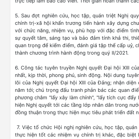
trực tiếp làm báo cáo viên. Thời gian hoàn thành các 
5. Sau đợt nghiên cứu, học tập, quán triệt Nghị qu
chính trị-xã hội khẩn trương tiến hành xây dựng ch
với chức năng, nhiệm vụ, phù hợp với đặc điểm tình 
sự quyết tâm, sáng tạo và bảo đảm tính khả thi, thi
quan trọng để kiểm điểm, đánh giá tập thể cấp uỷ, c
thành chương trình hành động trong quý II/2021.
6. Công tác tuyên truyền Nghị quyết Đại hội XIII c
nhất, kịp thời, phong phú, sinh động. Nội dung tuyê
lõi của Nghị quyết Đại hội XIII của Đảng; nhận diện
năm tới; chú trọng đấu tranh phản bác các quan điểm
phương châm "lấy xây làm chính", "lấy tích cực đẩy lù
hiện Nghị quyết tới các tầng lớp nhân dân trong nư
đồng thuận trong thực hiện mục tiêu phát triển đất 
7. Việc tổ chức Hội nghị nghiên cứu, học tập, quán t
thực hiện tốt các nhiệm vụ chính trị khác, đặc biệ