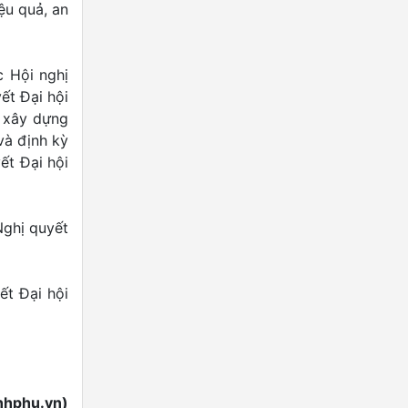
ệu quả, an
c Hội nghị
ết Đại hội
, xây dựng
và định kỳ
ết Đại hội
Nghị quyết
ết Đại hội
nhphu.vn)