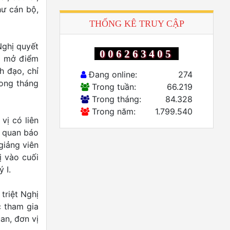
hư cán bộ,
THỐNG KÊ TRUY CẬP
Nghị quyết
006263405
hì mở điểm
h đạo, chỉ
Đang online:
274
rong tháng
Trong tuần:
66.219
Trong tháng:
84.328
Trong năm:
1.799.540
vị có liên
ơ quan báo
 giảng viên
ị vào cuối
 I.
triệt Nghị
c tham gia
an, đơn vị