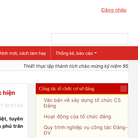
Đăng nhập
hình mới, cách làm hay
Thống kê, báo cáo
Thiết thực lập thành tích chào mừng kỷ niệm 95 năm ngà
Công tác tổ chức cơ sở đảng
c hiện
Văn bản về xây dựng tổ chức CS
1 10:01 SA
Đảng
Hoạt động của tổ chức đảng
iệt, tuyên
h phủ trân
Quy trình nghiệp vụ công tác Đảng-
ĐV