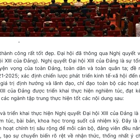
.
 thành công rất tốt đẹp. Đại hội đã thông qua Nghị quyết 
i XIII của Đảng). Nghị quyết Đại hội XIII của Đảng là sự tổ
 nguyện vọng của toàn Đảng, toàn dân và toàn quân ta; đề
21-2025; xác định chiến lược phát triển kinh tế-xã hội đế
giá trị định hướng và lãnh đạo, chỉ đạo toàn bộ các hoạ
III của Đảng được triển khai thực hiện nghiêm túc, đạt k
 các ngành tập trung thực hiện tốt các nội dung sau:
 và triển khai thực hiện Nghị quyết Đại hội XIII của Đảng là
m túc, bài bản, khoa học trong suốt cả nhiệm kỳ. Đây là
h hoạt chính trị sâu rộng để mỗi cán bộ, đảng viên đều n
 tạo sự chuyển biến rõ rệt về nhận thức, thống nhất ý c