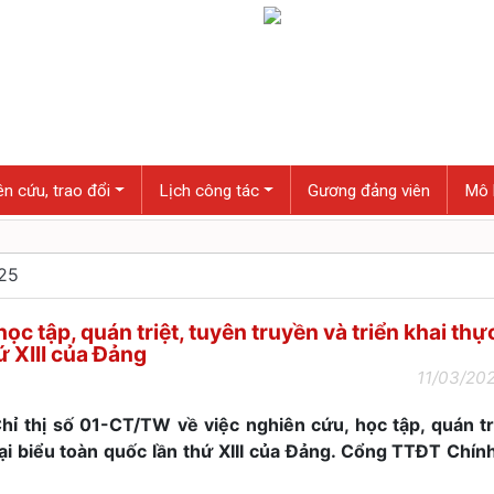
n cứu, trao đổi
Lịch công tác
Gương đảng viên
Mô 
025
học tập, quán triệt, tuyên truyền và triển khai thự
ứ XIII của Đảng
11/03/202
 thị số 01-CT/TW về việc nghiên cứu, học tập, quán tr
đại biểu toàn quốc lần thứ XIII của Đảng. Cổng TTĐT Chín