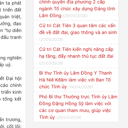
chính quyền địa phương 2 cấp
ân ta phát
ngành Tổ chức xây dựng Đảng tỉnh
 triển đất
Lâm Đồng
(
29/05/2026
)
uán triệt,
tưởng, đạo
Cử tri Cát Tiên 3 quan tâm các vấn
n "tự diễn
đề về đất đai, giao thông và an sinh
 đấu tranh
(
21/05/2026
)
Cử tri Cát Tiên kiến nghị nâng cấp
hạ tầng, đẩy nhanh thủ tục đất đai
ợng nghiên
(
21/05/2026
)
ấp uỷ.
Bí thư Tỉnh ủy Lâm Đồng Y Thanh
ết Đại hội
Hà Niê Kđăm làm việc với Ban Tổ
 cáo chính
chức Tỉnh ủy
(
14/04/2026
)
triển kinh
Phó Bí thư Thường trực Tỉnh ủy Lâm
o tổng kết
Đồng Đặng Hồng Sỹ làm việc với
các cơ quan tham mưu, giúp việc
Tỉnh ủy
(
25/03/2026
)
ẩn trương,
, cốt lõi;