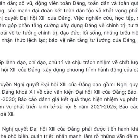
ân dân; cổ vũ, động viên toàn Đảng, toàn dân và toàn qu
ờng, sức mạnh đại đoàn kết toàn dân tộc và khát vọng phát
 quyết Đại hội XIII của Đảng. Việc nghiên cứu, học tập, q
nhằm góp phần tăng cường xây dựng Đảng về chính trị, tư 
oái về tư tưởng chính trị, đạo đức, lối sống, những biểu hiệ
g nhận thức lệch lạc; bảo vệ nền tảng tư tưởng của Đảng,
p lãnh đạo, chỉ đạo, chủ trì và chịu trách nhiệm về chất lư
i hội XIII của Đảng, xây dựng chương trình hành động của c
truyền Nghị quyết Đại hội XIII của Đảng bao gồm: Nghị quy
 Đảng khoá XII về các văn kiện Đại hội XIII của Đảng; Báo
21-2030; Báo cáo đánh giá kết quả thực hiện nhiệm vụ phát 
 vụ phát triển kinh tế-xã hội 5 năm 2021-2025; Báo cá
á XII.
t Nghị quyết Đại hội XIII của Đảng phải được tiến hành kh
he phổ biến, quán triệt; nhấn mạnh, làm rõ những vấn đề mới