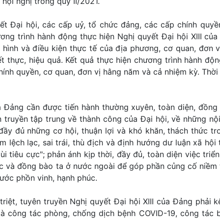
hội nghị trong quý II/2021.
yết Đại hội, các cấp uỷ, tổ chức đảng, các cấp chính quyề
ương trình hành động thực hiện Nghị quyết Đại hội XIII củ
hình và điều kiện thực tế của địa phương, cơ quan, đơn vị
ết thực, hiệu quả. Kết quả thực hiện chương trình hành độn
hính quyền, cơ quan, đơn vị hằng năm và cả nhiệm kỳ. Thời
ủa Đảng cần được tiến hành thường xuyên, toàn diện, đồng
n truyền tập trung về thành công của Đại hội, về những nộ
 đầy đủ những cơ hội, thuận lợi và khó khăn, thách thức t
 lệch lạc, sai trái, thù địch và định hướng dư luận xã hội
i tiêu cực"; phản ánh kịp thời, đầy đủ, toàn diện việc triển
ớc và đồng bào ta ở nước ngoài để góp phần củng cố niềm t
nước phồn vinh, hạnh phúc.
riệt, tuyên truyền Nghị quyết Đại hội XIII của Đảng phải k
t là công tác phòng, chống dịch bệnh COVID-19, công tác 