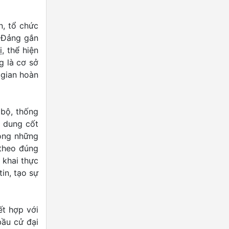
n, tổ chức
a Đảng gắn
, thể hiện
g là cơ sở
 gian hoàn
 bộ, thống
i dung cốt
rong những
 theo đúng
 khai thực
in, tạo sự
ết hợp với
bầu cử đại