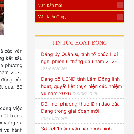
Văn bản mới
Văn kiện đảng
TIN TỨC HOẠT ĐỘNG
và các văn
Đảng ủy Quân sự tỉnh tổ chức Hội
ng kết sâu
nghị phiên 6 tháng đầu năm 2026
 ra phương
(
23/06/2026
)
n năm 2030
Đảng bộ UBND tỉnh Lâm Đồng linh
t động của
hoạt, quyết liệt thực hiện các nhiệm
ết quả, Bộ
vụ năm 2026
(
23/06/2026
)
Đổi mới phương thức lãnh đạo của
 công việc
Đảng trong giai đoạn mới
 một trong
(
02/06/2026
)
ắm vững và
Sơ kết 1 năm vận hành mô hình
hí và hành