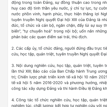
động trong toàn Đảng, sự đồng thuận cao trong nh
huy cao độ tinh thần yêu nước, ý chí tự lực, tự cư
nước phồn vinh, hạnh phúc, thực hiện thắng lợi Nghị
tuyên truyền Nghị quyết Đại hội XIII của Đảng là 
đức, tổ chức và cán bộ, ngăn chặn, đẩy lùi sự suy th
biến", "tự chuyển hoá" trong nội bộ; uốn nắn nhữn
phản bác các quan điểm sai trái, thù địch.
2. Các cấp ủy, tổ chức đảng, người đứng đầu trực tiế
cứu, học tập, quán triệt, tuyên truyền Nghị quyết Đạ
3. Nội dung nghiên cứu, học tập, quán triệt, tuyên 
lần thứ XIII; Báo cáo của Ban Chấp hành Trung ương
trị; Chiến lược phát triển kinh tế-xã hội 10 năm 20
tế-xã hội 5 năm 2016-2020 và phương hướng, nhiệm
công tác xây dựng Đảng và thi hành Điều lệ Đảng kho
4. Công tác tổ chức nghiên cứu, học tập, quán triệ
nghiêm túc, chất lượng; kết hợp tự nghiên cứu với ng