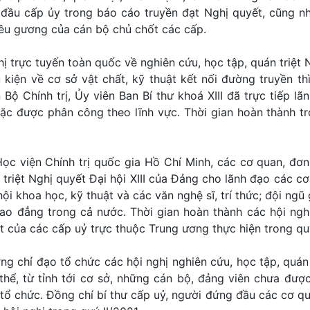
 đầu cấp ủy trong báo cáo truyền đạt Nghị quyết, cũng n
nêu gương của cán bộ chủ chốt các cấp.
ị trực tuyến toàn quốc về nghiên cứu, học tập, quán triệt 
 kiện về cơ sở vật chất, kỹ thuật kết nối đường truyền t
Bộ Chính trị, Ủy viên Ban Bí thư khoá XIII đã trực tiếp lãn
oặc được phân công theo lĩnh vực. Thời gian hoàn thành t
ọc viện Chính trị quốc gia Hồ Chí Minh, các cơ quan, đơn 
 triệt Nghị quyết Đại hội XIII của Đảng cho lãnh đạo các c
hội khoa học, kỹ thuật và các văn nghệ sĩ, trí thức; đội ngũ
 cao đẳng trong cả nước. Thời gian hoàn thành các hội ngh
t của các cấp uỷ trực thuộc Trung ương thực hiện trong quý
ng chỉ đạo tổ chức các hội nghị nghiên cứu, học tập, quán 
thể, từ tỉnh tới cơ sở, những cán bộ, đảng viên chưa đượ
tổ chức. Đồng chí bí thư cấp uỷ, người đứng đầu các cơ qu