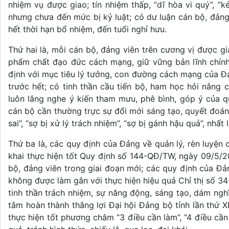
nhiệm vụ được giao; tín nhiệm thấp, “dĩ hòa vi quý”, “
nhưng chưa đến mức bị kỷ luật; có dư luận cán bộ, đảng
hết thời hạn bổ nhiệm, đến tuổi nghỉ hưu.
Thứ hai là, mỗi cán bộ, đảng viên trên cương vị được gi
phẩm chất đạo đức cách mạng, giữ vững bản lĩnh chính 
định với mục tiêu lý tưởng, con đường cách mạng của Đảng
trước hết; có tinh thần cầu tiến bộ, ham học hỏi nâng 
luôn lắng nghe ý kiến tham mưu, phê bình, góp ý của q
cán bộ cần thường trực sự đổi mới sáng tạo, quyết đoán,
sai”, “sợ bị xử lý trách nhiệm”, “sợ bị gánh hậu quả”, nhấ
Thứ ba là, các quy định của Đảng về quản lý, rèn luyện c
khai thực hiện tốt Quy định số 144-QĐ/TW, ngày 09/5/
bộ, đảng viên trong giai đoạn mới; các quy định của Đ
không được làm gắn với thực hiện hiệu quả Chỉ thị số 
tinh thần trách nhiệm, sự năng động, sáng tạo, dám nghĩ
tâm hoàn thành thắng lợi Đại hội Đảng bộ tỉnh lần thứ XI
thực hiện tốt phương châm “3 điều cần làm”, “4 điều cần t