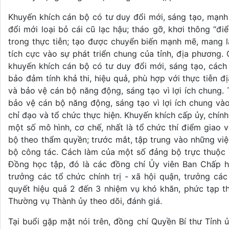
Khuyến khích cán bộ có tư duy đổi mới, sáng tạo, mạnh
đổi mới loại bỏ cái cũ lạc hậu; tháo gỡ, khơi thông “đi
trong thực tiễn; tạo được chuyển biến mạnh mẽ, mang l
tích cực vào sự phát triển chung của tỉnh, địa phương.
khuyến khích cán bộ có tư duy đổi mới, sáng tạo, cách
bảo đảm tính khả thi, hiệu quả, phù hợp với thực tiễn đ
và bảo vệ cán bộ năng động, sáng tạo vì lợi ích chung. 
bảo vệ cán bộ năng động, sáng tạo vì lợi ích chung và
chỉ đạo và tổ chức thực hiện. Khuyến khích cấp ủy, chín
một số mô hình, cơ chế, nhất là tổ chức thí điểm giao 
bộ theo thẩm quyền; trước mắt, tập trung vào những việc
bộ công tác. Cách làm của một số đảng bộ trực thuộc 
Đồng học tập, đó là các đồng chí Ủy viên Ban Chấp h
trưởng các tổ chức chính trị - xã hội quận, trưởng c
quyết hiệu quả 2 đến 3 nhiệm vụ khó khăn, phức tạp 
Thường vụ Thành ủy theo dõi, đánh giá.
Tại buổi gặp mặt nói trên, đồng chí Quyền Bí thư Tỉnh