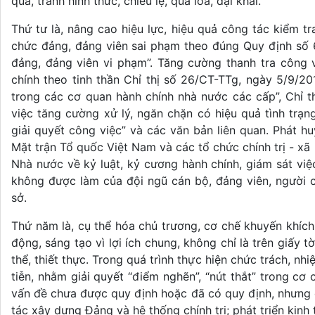
quả, tránh hình thức, chiếu lệ, qua loa, đại khái.
Thứ tư là, nâng cao hiệu lực, hiệu quả công tác kiểm tr
chức đảng, đảng viên sai phạm theo đúng Quy định số 6
đảng, đảng viên vi phạm”. Tăng cường thanh tra công 
chính theo tinh thần Chỉ thị số 26/CT-TTg, ngày 5/9/2
trong các cơ quan hành chính nhà nước các cấp”, Chỉ t
việc tăng cường xử lý, ngăn chặn có hiệu quả tình trạ
giải quyết công việc” và các văn bản liên quan. Phát h
Mặt trận Tổ quốc Việt Nam và các tổ chức chính trị - xã 
Nhà nước về kỷ luật, kỷ cương hành chính, giám sát vi
không được làm của đội ngũ cán bộ, đảng viên, người 
sở.
Thứ năm là, cụ thể hóa chủ trương, cơ chế khuyến khíc
động, sáng tạo vì lợi ích chung, không chỉ là trên giấy
thể, thiết thực. Trong quá trình thực hiện chức trách, nh
tiễn, nhằm giải quyết “điểm nghẽn”, “nút thắt” trong cơ
vấn đề chưa được quy định hoặc đã có quy định, nhưng c
tác xây dựng Đảng và hệ thống chính trị; phát triển kinh 