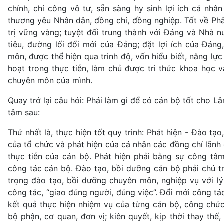
chính, chí công vô tư, sẵn sàng hy sinh lợi ích cá nhân
thương yêu Nhân dân, đồng chí, đồng nghiệp. Tốt về Phẩm
trị vững vàng; tuyệt đối trung thành với Đảng và Nhà n
tiêu, đường lối đổi mới của Đảng; đặt lợi ích của Đảng
môn, được thể hiện qua trình độ, vốn hiểu biết, năng lự
hoạt trong thực tiễn, làm chủ được tri thức khoa học và
chuyên môn của mình.
Quay trở lại câu hỏi: Phải làm gì để có cán bộ tốt cho L
tâm sau:
Thứ nhất là, thực hiện tốt quy trình: Phát hiện - Đào tạ
của tổ chức và phát hiện của cá nhân các đồng chí lãnh đ
thực tiễn của cán bộ. Phát hiện phải bằng sự công tâm
công tác cán bộ. Đào tạo, bồi dưỡng cán bộ phải chú t
trọng đào tạo, bồi dưỡng chuyên môn, nghiệp vụ với lý 
công tác, “giao đúng người, đúng việc”. Đổi mới công tá
kết quả thực hiện nhiệm vụ của từng cán bộ, công chức
bộ phận, cơ quan, đơn vị; kiên quyết, kịp thời thay thế,