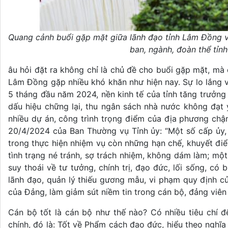
Quang cảnh buổi gặp mặt giữa lãnh đạo tỉnh Lâm Đồng vớ
ban, ngành, đoàn thể tỉn
âu hỏi đặt ra không chỉ là chủ đề cho buổi gặp mặt, mà đó
Lâm Đồng gặp nhiều khó khăn như hiện nay. Sự lo lắng và 
5 tháng đầu năm 2024, nền kinh tế của tỉnh tăng trưởng
dấu hiệu chững lại, thu ngân sách nhà nước không đạt 
nhiều dự án, công trình trọng điểm của địa phương chậm
20/4/2024 của Ban Thường vụ Tỉnh ủy: “Một số cấp ủy, 
trong thực hiện nhiệm vụ còn những hạn chế, khuyết đi
tình trạng né tránh, sợ trách nhiệm, không dám làm; một 
suy thoái về tư tưởng, chính trị, đạo đức, lối sống, có 
lãnh đạo, quản lý thiếu gương mẫu, vi phạm quy định c
của Đảng, làm giảm sút niềm tin trong cán bộ, đảng viên
Cán bộ tốt là cán bộ như thế nào? Có nhiều tiêu chí để
chính, đó là: Tốt về Phẩm cách đạo đức, hiểu theo nghĩa c