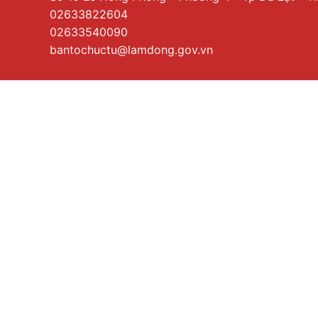
02633822604
02633540090
bantochuctu@lamdong.gov.vn