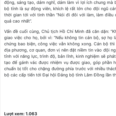
động, sáng tạo, dám nghĩ, dám làm vì lợi ích chung mà b
bộ tỉnh là sự động viên, khích lệ rất lớn cho đội ngũ cá
thời gian tới với tinh thần “Nói đi đôi với làm, làm điề
quả cao nhất”.
Vấn đề cuối cùng, Chủ tịch Hồ Chí Minh đã căn dặn: “Kh
giao việc cho họ, bởi vì: “Nếu không tin cán bộ, sợ họ
chứng bao biện, công việc vẫn không xong. Cán bộ thì v
địa phương, cơ quan, đơn vị nên đặt niềm tin vào đội n
tỉnh với năng lực, trình độ, bản lĩnh, kinh nghiệm sẽ ph
tạo để gánh vác được nhiệm vụ được giao, góp phần hoà
chuẩn bị tốt cho chặng đường phía trước với nhiều thác
bộ các cấp tiến tới Đại hội Đảng bộ tỉnh Lâm Đồng lần t
Lượt xem: 1.063