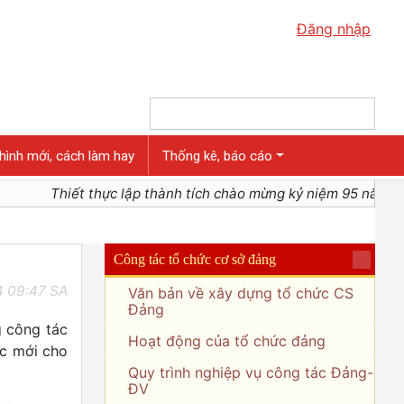
Đăng nhập
hình mới, cách làm hay
Thống kê, báo cáo
Thiết thực lập thành tích chào mừng kỷ niệm 95 năm ngày
Công tác tổ chức cơ sở đảng
4 09:47 SA
Văn bản về xây dựng tổ chức CS
Đảng
g công tác
Hoạt động của tổ chức đảng
ực mới cho
Quy trình nghiệp vụ công tác Đảng-
ĐV