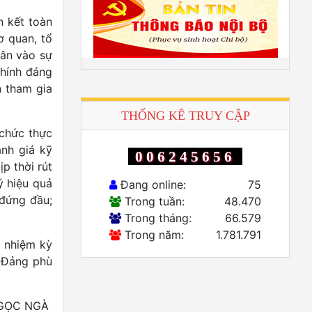
n kết toàn
ơ quan, tổ
dân vào sự
chính đáng
n tham gia
THỐNG KÊ TRUY CẬP
 chức thực
ánh giá kỹ
006245656
p thời rút
ý hiệu quả
Đang online:
75
 đứng đầu;
Trong tuần:
48.470
Trong tháng:
66.579
Trong năm:
1.781.791
u nhiệm kỳ
g Đảng phù
GỌC NGÀ