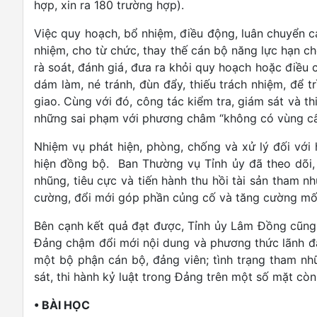
hợp, xin ra 180 trường hợp).
Việc quy hoạch, bổ nhiệm, điều động, luân chuyể
nhiệm, cho từ chức, thay thế cán bộ năng lực hạn chế
rà soát, đánh giá, đưa ra khỏi quy hoạch hoặc điều
dám làm, né tránh, đùn đẩy, thiếu trách nhiệm, để
giao. Cùng với đó, công tác kiểm tra, giám sát và thi
những sai phạm với phương châm “không có vùng cấ
Nhiệm vụ phát hiện, phòng, chống và xử lý đối vớ
hiện đồng bộ. Ban Thường vụ Tỉnh ủy đã theo dõi,
nhũng, tiêu cực và tiến hành thu hồi tài sản t
cường, đổi mới góp phần củng cố và tăng cường mối qua
Bên cạnh kết quả đạt được, Tỉnh ủy Lâm Đồng cũng th
Đảng chậm đổi mới nội dung và phương thức lãnh đạo
một bộ phận cán bộ, đảng viên; tình trạng tham nhũ
sát, thi hành kỷ luật trong Đảng trên một số mặt còn 
• BÀI HỌC