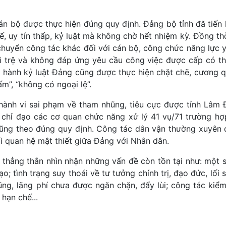
n cán bộ được thực hiện đúng quy định. Đảng bộ tỉnh đã tiế
, uy tín thấp, kỷ luật mà không chờ hết nhiệm kỳ. Đồng thờ
 chuyển công tác khác đối với cán bộ, công chức năng lực 
 trì trệ và không đáp ứng yêu cầu công việc được cấp có 
 hành kỷ luật Đảng cũng được thực hiện chặt chẽ, cương quy
m”, “không có ngoại lệ”.
i hành vi sai phạm về tham nhũng, tiêu cực được tỉnh Lâm
 chỉ đạo các cơ quan chức năng xử lý 41 vụ/71 trường hơ
ham nhũng theo đúng quy định. Công tác dân vận thường xuyên
n hệ mật thiết giữa Đảng với Nhân dân.
ẳng thắn nhìn nhận những vấn đề còn tồn tại như: một số
; tình trạng suy thoái về tư tưởng chính trị, đạo đức, lối
ng, lãng phí chưa được ngăn chặn, đẩy lùi; công tác kiể
hạn chế...