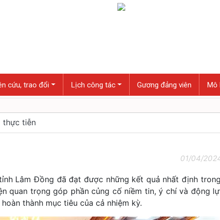
n cứu, trao đổi
Lịch công tác
Gương đảng viên
Mô 
 thực tiễn
01/04/202
, tỉnh Lâm Đồng đã đạt được những kết quả nhất định tron
iện quan trọng góp phần củng cố niềm tin, ý chí và động l
 hoàn thành mục tiêu của cả nhiệm kỳ.