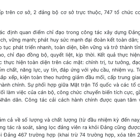
p trên cơ sở, 2 đảng bộ cơ sở trực thuộc, 747 tổ chức c
 xác định quan điểm chỉ đạo trong công tác xây dựng Đảng
ạch, vững mạnh; phát huy sức mạnh đại đoàn kết toàn dân
 tục phát triển nhanh, toàn diện, bền vững và trở thành tỉ
ạo, chỉ đạo đồng bộ, quyết liệt, kịp thời. Kết quả thực h
thực hiện toàn diện trên các mặt: chính trị, tư tưởng, đ
 chất, năng lực, uy tín, đáp ứng với yêu cầu, nhiệm vụ. 
 sắp xếp, kiện toàn theo hướng giảm đầu mối, cấp trung gia
nh chính. Sự phối hợp giữa Mặt trận Tổ quốc và các tổ c
lối làm việc của cán bộ, công chức chuyển biến tích cực, gâ
i Nhân dân. Công tác cải cách hành chính được quan tâm 
m cả về số lượng và chất lượng (từ đầu nhiệm kỳ đến nay,
ng tác rà soát, sàng lọc đảng viên ra khỏi Đảng cũng được
i Đảng 467 trường hợp (khai trừ 74 trường hợp, xóa tên 