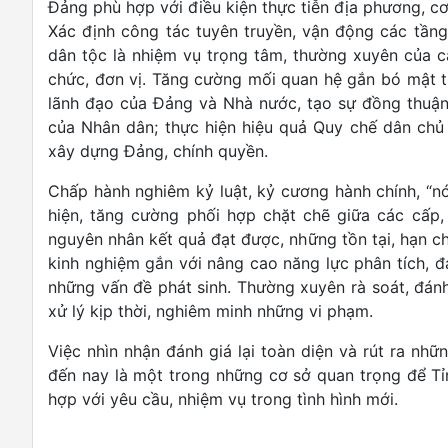
Đảng phù hợp với điều kiện thực tiễn địa phương, cơ
Xác định công tác tuyên truyền, vận động các tầng
dân tộc là nhiệm vụ trọng tâm, thường xuyên của cả
chức, đơn vị. Tăng cường mối quan hệ gắn bó mật t
lãnh đạo của Đảng và Nhà nước, tạo sự đồng thuận 
của Nhân dân; thực hiện hiệu quả Quy chế dân chủ
xây dựng Đảng, chính quyền.
Chấp hành nghiêm kỷ luật, kỷ cương hành chính, “nói
hiện, tăng cường phối hợp chặt chẽ giữa các cấp,
nguyên nhân kết quả đạt được, những tồn tại, hạn ch
kinh nghiệm gắn với nâng cao năng lực phân tích, đá
những vấn đề phát sinh. Thường xuyên rà soát, đánh
xử lý kịp thời, nghiêm minh những vi phạm.
Việc nhìn nhận đánh giá lại toàn diện và rút ra n
đến nay là một trong những cơ sở quan trọng để T
hợp với yêu cầu, nhiệm vụ trong tình hình mới.