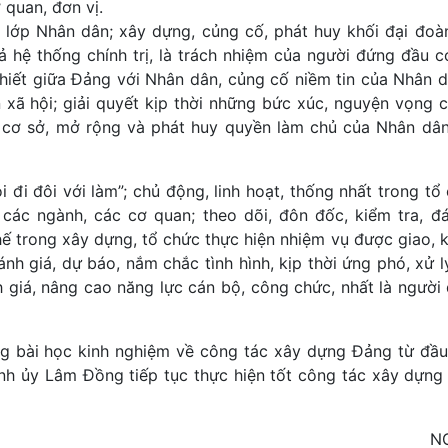
 quan, đơn vị.
 lớp Nhân dân; xây dựng, củng cố, phát huy khối đại đoà
 hệ thống chính trị, là trách nhiệm của người đứng đầu c
hiết giữa Đảng với Nhân dân, củng cố niềm tin của Nhân 
xã hội; giải quyết kịp thời những bức xúc, nguyện vọng 
 cơ sở, mở rộng và phát huy quyền làm chủ của Nhân dâ
 đi đôi với làm”; chủ động, linh hoạt, thống nhất trong tổ
 các ngành, các cơ quan; theo dõi, đôn đốc, kiểm tra, đ
ế trong xây dựng, tổ chức thực hiện nhiệm vụ được giao, kị
nh giá, dự báo, nắm chắc tình hình, kịp thời ứng phó, xử l
 giá, nâng cao năng lực cán bộ, công chức, nhất là người
hững bài học kinh nghiệm về công tác xây dựng Đảng từ đầ
ỉnh ủy Lâm Đồng tiếp tục thực hiện tốt công tác xây dựn
N