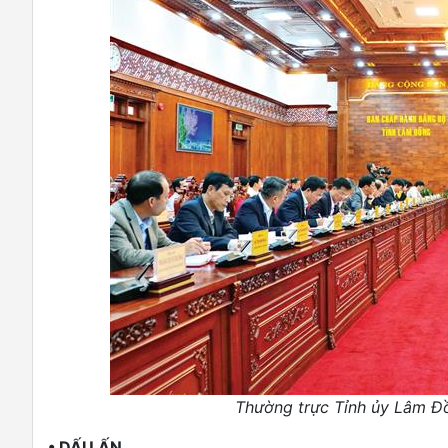
Thường trực Tỉnh ủy Lâm Đồ
• DẤU ẤN