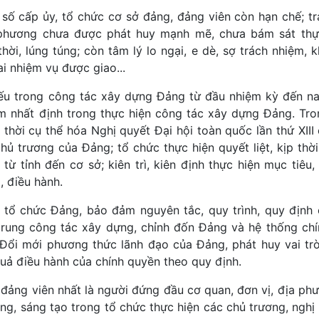
́ cấp ủy, tổ chức cơ sở đảng, đảng viên còn hạn chế; t
 phương chưa được phát huy mạnh mẽ, chưa bám sát thực
 thời, lúng túng; còn tâm lý lo ngại, e dè, sợ trách nhiệm,
 nhiệm vụ được giao...
yếu trong công tác xây dựng Đảng từ đầu nhiệm kỳ đến na
m nhất định trong thực hiện công tác xây dựng Đảng. Tr
thời cụ thể hóa Nghị quyết Đại hội toàn quốc lần thứ XIII
hủ trương của Đảng; tổ chức thực hiện quyết liệt, kịp thời
ừ tỉnh đến cơ sở; kiên trì, kiên định thực hiện mục tiêu,
o, điều hành.
tổ chức Đảng, bảo đảm nguyên tắc, quy trình, quy định
trung công tác xây dựng, chỉnh đốn Đảng và hệ thống chín
 Đổi mới phương thức lãnh đạo của Đảng, phát huy vai tr
 quả điều hành của chính quyền theo quy định.
 đảng viên nhất là người đứng đầu cơ quan, đơn vị, địa ph
ng, sáng tạo trong tổ chức thực hiện các chủ trương, nghị