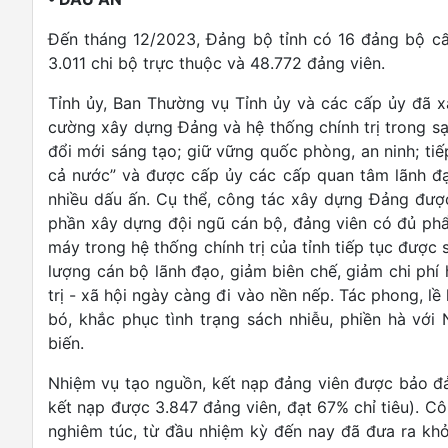
Đến tháng 12/2023, Đảng bộ tỉnh có 16 đảng bộ cấ
3.011 chi bộ trực thuộc và 48.772 đảng viên.
Tỉnh ủy, Ban Thường vụ Tỉnh ủy và các cấp ủy đã
cường xây dựng Đảng và hệ thống chính trị trong s
đổi mới sáng tạo; giữ vững quốc phòng, an ninh; tiếp
cả nước” và được cấp ủy các cấp quan tâm lãnh đ
nhiều dấu ấn. Cụ thể, công tác xây dựng Đảng được 
phần xây dựng đội ngũ cán bộ, đảng viên có đủ phẩm
máy trong hệ thống chính trị của tỉnh tiếp tục được
lượng cán bộ lãnh đạo, giảm biên chế, giảm chi phí hà
trị - xã hội ngày càng đi vào nền nếp. Tác phong, lề 
bó, khắc phục tình trạng sách nhiễu, phiền hà vớ
biến.
Nhiệm vụ tạo nguồn, kết nạp đảng viên được bảo đả
kết nạp được 3.847 đảng viên, đạt 67% chỉ tiêu). Cô
nghiêm túc, từ đầu nhiệm kỳ đến nay đã đưa ra khỏ