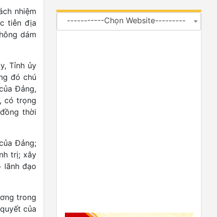
rách nhiệm
-----------Chọn Website---------
 tiễn địa
 không dám
y, Tỉnh ủy
ong đó chú
 của Đảng,
, có trọng
 đồng thời
 của Đảng;
h trị; xây
ò lãnh đạo
ương trong
 quyết của