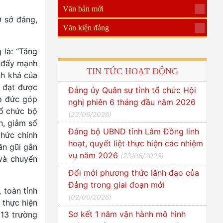
Văn bản mới
ơ sở đảng,
Văn kiện đảng
 là: “Tăng
; đẩy mạnh
TIN TỨC HOẠT ĐỘNG
nh khá của
iện đạt được
Đảng ủy Quân sự tỉnh tổ chức Hội
ạo đức góp
nghị phiên 6 tháng đầu năm 2026
Tổ chức bộ
(
23/06/2026
)
n, giảm số
Đảng bộ UBND tỉnh Lâm Đồng linh
hức chính
hoạt, quyết liệt thực hiện các nhiệm
̀n gũi gắn
vụ năm 2026
(
23/06/2026
)
và chuyển
Đổi mới phương thức lãnh đạo của
Đảng trong giai đoạn mới
 toàn tỉnh
(
02/06/2026
)
 thực hiện
Sơ kết 1 năm vận hành mô hình
213 trường