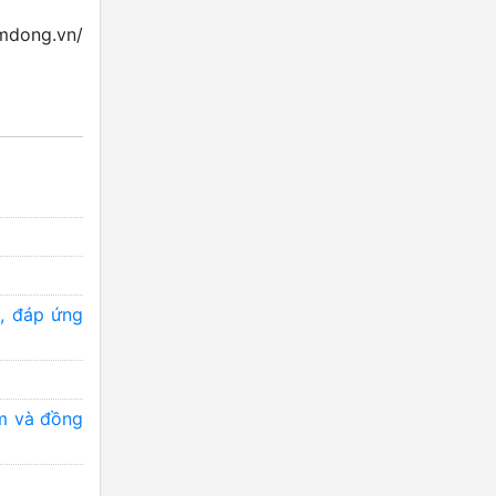
amdong.vn/
h, đáp ứng
 và đồng