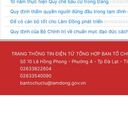
10 năm thực hiện Quy chế bầu cử trong Đảng
(10/06/2
Quy định thẩm quyền người đứng đầu trong tạm đình 
Để có cán bộ tốt cho Lâm Đồng phát triển
(07/06/2024
Quy định của Bộ Chính trị về chuẩn mực đạo đức các
TRANG THÔNG TIN ĐIỆN TỬ TỔNG HỢP BAN TỔ C
Số 10 Lê Hồng Phong - Phường 4 - Tp Đà Lạt - 
02633822604
02633540090
bantochuctu@lamdong.gov.vn