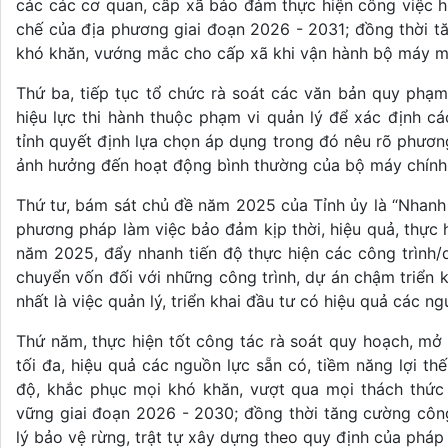
các các cơ quan, cấp xã bảo đảm thực hiện công việc hiệu
chế của địa phương giai đoạn 2026 - 2031; đồng thời tăn
khó khăn, vướng mắc cho cấp xã khi vận hành bộ máy m
Thứ ba, tiếp tục tổ chức rà soát các văn bản quy phạ
hiệu lực thi hành thuộc phạm vi quản lý để xác định c
tỉnh quyết định lựa chọn áp dụng trong đó nêu rõ phươn
ảnh hưởng đến hoạt động bình thường của bộ máy chính
Thứ tư, bám sát chủ đề năm 2025 của Tỉnh ủy là “Nhanh n
phương pháp làm việc bảo đảm kịp thời, hiệu quả, thực hiện
năm 2025, đẩy nhanh tiến độ thực hiện các công trình/d
chuyển vốn đối với những công trình, dự án chậm triển kh
nhất là việc quản lý, triển khai đầu tư có hiệu quả các 
Thứ năm, thực hiện tốt công tác rà soát quy hoạch,
tối đa, hiệu quả các nguồn lực sẵn có, tiềm năng lợi th
độ, khắc phục mọi khó khăn, vượt qua mọi thách thức t
vững giai đoạn 2026 - 2030; đồng thời tăng cường công ta
lý bảo vệ rừng, trật tự xây dựng theo quy định của pháp l