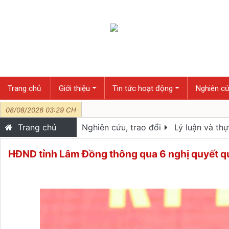
Trang chủ
Giới thiệu
Tin tức hoạt động
Nghiên cứ
08/08/2026 03:29 CH
Trang chủ
Nghiên cứu, trao đổi
Lý luận và thự
HĐND tỉnh Lâm Đồng thông qua 6 nghị quyết q