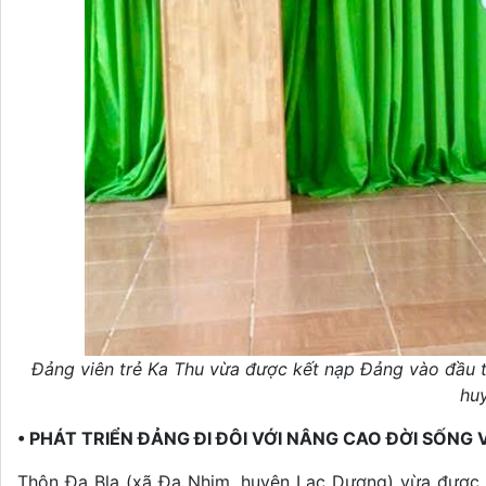
Đảng viên trẻ Ka Thu vừa được kết nạp Đảng vào đầu th
huy
• PHÁT TRIỂN ĐẢNG ĐI ĐÔI VỚI NÂNG CAO ĐỜI SỐN
Thôn Đa Bla (xã Đạ Nhim, huyện Lạc Dương) vừa được 