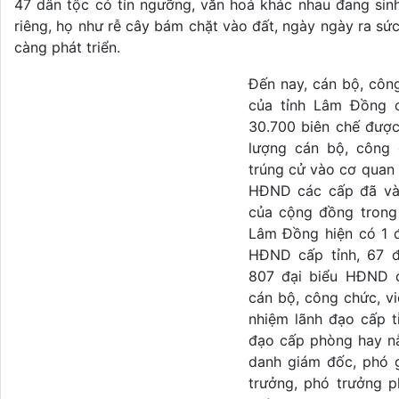
47 dân tộc có tín ngưỡng, văn hoá khác nhau đang sin
riêng, họ như rễ cây bám chặt vào đất, ngày ngày ra 
càng phát triển.
Đến nay, cán bộ, côn
của tỉnh Lâm Đồng c
30.700 biên chế được
lượng cán bộ, công 
trúng cử vào cơ quan 
HĐND các cấp đã và 
của cộng đồng trong
Lâm Đồng hiện có 1 đ
HĐND cấp tỉnh, 67 
807 đại biểu HĐND c
cán bộ, công chức, v
nhiệm lãnh đạo cấp t
đạo cấp phòng hay n
danh giám đốc, phó g
trưởng, phó trưởng p