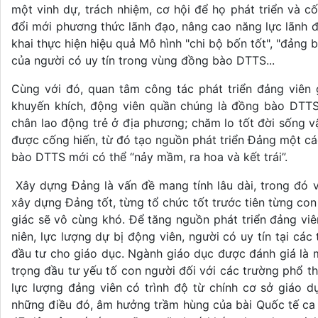
một vinh dự, trách nhiệm, cơ hội để họ phát triển và 
đổi mới phương thức lãnh đạo, nâng cao năng lực lãnh 
khai thực hiện hiệu quả Mô hình "chi bộ bốn tốt", "đảng 
của người có uy tín trong vùng đồng bào DTTS...
Cùng với đó, quan tâm công tác phát triển đảng viên
khuyến khích, động viên quần chúng là đồng bào DTTS
chân lao động trẻ ở địa phương; chăm lo tốt đời sống v
được cống hiến, từ đó tạo nguồn phát triển Đảng một c
bào DTTS mới có thể “nảy mầm, ra hoa và kết trái”.
Xây dựng Đảng là vấn đề mang tính lâu dài, trong đó 
xây dựng Đảng tốt, từng tổ chức tốt trước tiên từng con n
giác sẽ vô cùng khó. Để tăng nguồn phát triển đảng vi
niên, lực lượng dự bị động viên, người có uy tín tại các 
đầu tư cho giáo dục. Ngành giáo dục được đánh giá là 
trọng đầu tư yếu tố con người đối với các trường phổ t
lực lượng đảng viên có trình độ từ chính cơ sở giáo d
những điều đó, âm hưởng trầm hùng của bài Quốc tế ca 