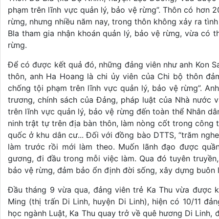
phạm trên lĩnh vực quản lý, bảo vệ rừng”. Thôn có hơn 
rừng, nhưng nhiều năm nay, trong thôn không xảy ra tìn
Bla tham gia nhận khoán quản lý, bảo vệ rừng, vừa có 
rừng.
Để có được kết quả đó, những đảng viên như anh Kon Sa
thôn, anh Ha Hoang là chi ủy viên của Chi bộ thôn đả
chống tội phạm trên lĩnh vực quản lý, bảo vệ rừng”. Anh
trương, chính sách của Đảng, pháp luật của Nhà nước 
trên lĩnh vực quản lý, bảo vệ rừng đến toàn thể Nhân d
ninh trật tự trên địa bàn thôn, làm nòng cốt trong côn
quốc ở khu dân cư... Đối với đồng bào DTTS, “trăm nghe
làm trước rồi mới làm theo. Muốn lãnh đạo được quầ
gương, đi đầu trong mỗi việc làm. Qua đó tuyên truyền
bảo vệ rừng, đảm bảo ổn định đời sống, xây dựng buôn l
Đầu tháng 9 vừa qua, đảng viên trẻ Ka Thu vừa được 
Ming (thị trấn Di Linh, huyện Di Linh), hiện có 10/11 đả
học ngành Luật, Ka Thu quay trở về quê hương Di Linh,