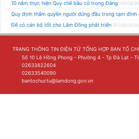
10 năm thực hiện Quy chế bầu cử trong Đảng
(10/06/2
Quy định thẩm quyền người đứng đầu trong tạm đình 
Để có cán bộ tốt cho Lâm Đồng phát triển
(07/06/2024
TRANG THÔNG TIN ĐIỆN TỬ TỔNG HỢP BAN TỔ C
Số 10 Lê Hồng Phong - Phường 4 - Tp Đà Lạt - 
02633822604
02633540090
bantochuctu@lamdong.gov.vn